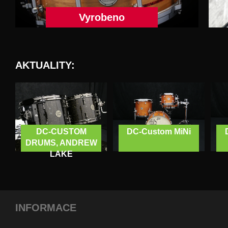
Vyrobeno
AKTUALITY:
DC-CUSTOM
DC-Custom MiNi
DRUMS, ANDREW
LAKE
INFORMACE